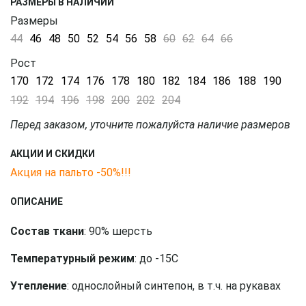
РАЗМЕРЫ В НАЛИЧИИ
Размеры
44
46
48
50
52
54
56
58
60
62
64
66
Рост
170
172
174
176
178
180
182
184
186
188
190
192
194
196
198
200
202
204
Перед заказом, уточните пожалуйста наличие размеров
АКЦИИ И СКИДКИ
Акция на пальто -50%!!!
ОПИСАНИЕ
Состав ткани
: 90% шерсть
Температурный режим
: до -15С
Утепление
: однослойный синтепон, в т.ч. на рукавах