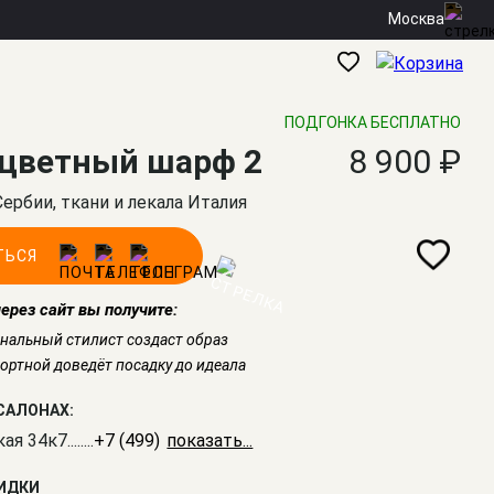
Москва
ПОДГОНКА БЕСПЛАТНО
цветный шарф 2
8 900 ₽
Сербии, ткани и лекала Италия
ТЬСЯ
через сайт вы получите:
нальный стилист создаст образ
ртной доведёт посадку до идеала
САЛОНАХ:
кая 34к7
........
+7 (499) 350-41-77
КИДКИ