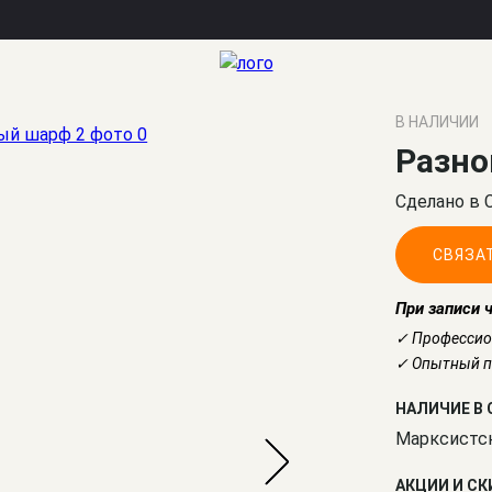
В НАЛИЧИИ
Разно
Сделано в 
СВЯЗА
При записи 
✓ Профессио
✓ Опытный по
НАЛИЧИЕ В 
Марксистс
АКЦИИ И С