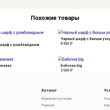
Похожие товары
Черный шарф с белым узо
8 900 ₽
шарф с ромбовидным
амовяз
Бабочка big
3 500 ₽
Каталог
Ус
Мужские костюмы
Под
Premium
Как