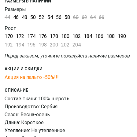
РАЗМЕРЫ В НАЛИЧИИ
Размеры
44
46
48
50
52
54
56
58
60
62
64
66
Рост
170
172
174
176
178
180
182
184
186
188
190
192
194
196
198
200
202
204
Перед заказом, уточните пожалуйста наличие размеров
АКЦИИ И СКИДКИ
Акция на пальто -50%!!!
ОПИСАНИЕ
Состав ткани: 100% шерсть
Производство: Сербия
Сезон: Весна-осень
Длина: Короткое
Утепление: Не утепленное