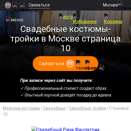
Москва
Связаться
Свадебные костюмы-
тройки в Москве страница
10
Связаться
При записи через сайт вы получите:
✓ Профессиональный стилист создаст образ
✓ Опытный портной доведёт посадку до идеала
Мужские костюмы
/
Свадебные
/
Свадебные тройки
/
Cтраница
10