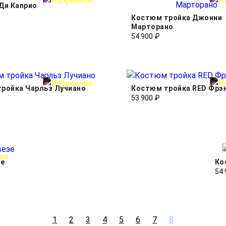
Ди Каприо
Костюм тройка Джонни
Марторано
54 900 ₽
ройка Чарльз Лучиано
Костюм тройка RED Фрэ
53 900 ₽
зе
Ко
54 
1
2
3
4
5
6
7
8