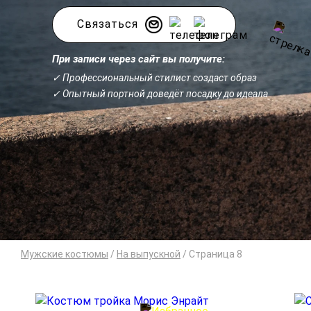
Связаться
При записи через сайт вы получите:
✓ Профессиональный стилист создаст образ
✓ Опытный портной доведёт посадку до идеала
Мужские костюмы
/
На выпускной
/
Cтраница 8