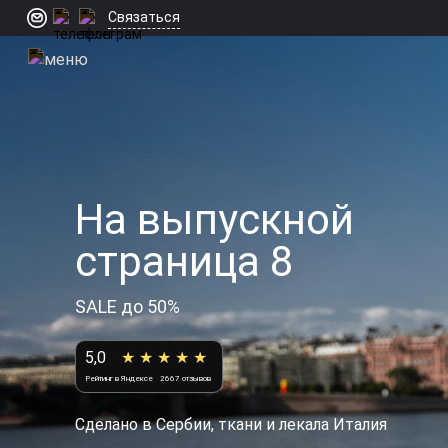
Связаться
На выпускной
страница 8
SALE до 50%
5,0
★ ★ ★ ★ ★
Рейтинг в Яндексе
2667 отзывов
Сделано в Сербии, ткани и лекала Италия