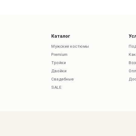
Каталог
Ус
Мужские костюмы
Под
Premium
Как
Тройки
Во
Двойки
Оп
Свадебные
До
SALE