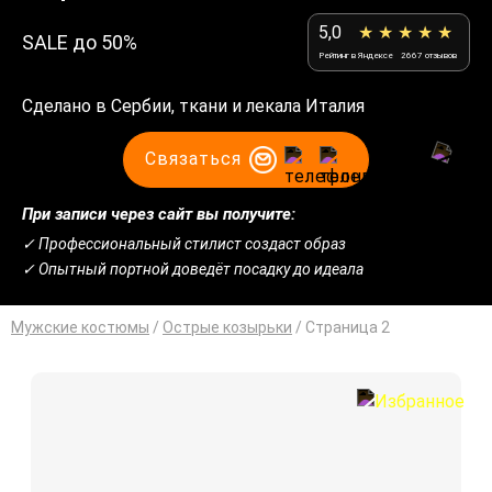
5,0
★ ★ ★ ★ ★
SALE до 50%
Рейтинг в Яндексе
2667 отзывов
Сделано в Сербии, ткани и лекала Италия
Связаться
При записи через сайт вы получите:
✓ Профессиональный стилист создаст образ
✓ Опытный портной доведёт посадку до идеала
Мужские костюмы
/
Острые козырьки
/
Cтраница 2