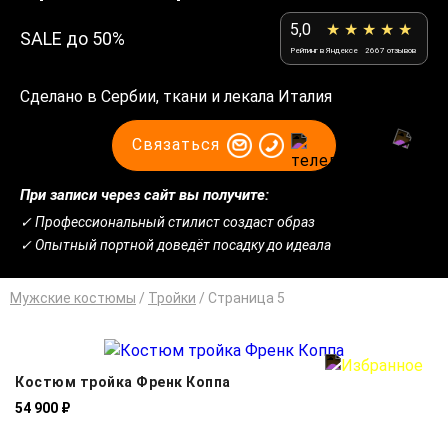
5,0
★ ★ ★ ★ ★
SALE до 50%
Рейтинг в Яндексе
2667 отзывов
Сделано в Сербии, ткани и лекала Италия
Связаться
При записи через сайт вы получите:
✓ Профессиональный стилист создаст образ
✓ Опытный портной доведёт посадку до идеала
Мужские костюмы
/
Тройки
/
Cтраница 5
Костюм тройка Френк Коппа
54 900 ₽