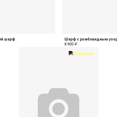
ий шарф
Шарф с ромбовидным узо
8 900 ₽