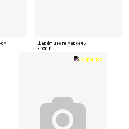
ром
Шарфт цвета марсалы
8 900 ₽