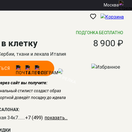
Москва
ПОДГОНКА БЕСПЛАТНО
в клетку
8 900 ₽
Сербии, ткани и лекала Италия
ТЬСЯ
через сайт вы получите:
нальный стилист создаст образ
ртной доведёт посадку до идеала
САЛОНАХ:
кая 34к7
........
+7 (499) 350-41-77
КИДКИ