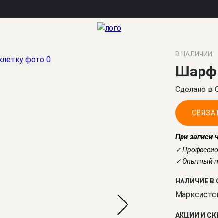
В НАЛИЧИИ
Шарф 
Сделано в 
СВЯЗА
При записи 
✓ Профессио
✓ Опытный по
НАЛИЧИЕ В 
Марксистс
АКЦИИ И С