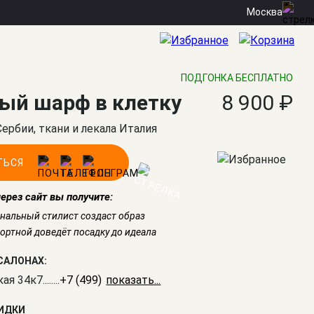
Москва
ПОДГОНКА БЕСПЛАТНО
ый шарф в клетку
8 900 ₽
Сербии, ткани и лекала Италия
ТЬСЯ
через сайт вы получите:
нальный стилист создаст образ
ртной доведёт посадку до идеала
САЛОНАХ:
кая 34к7
........
+7 (499) 350-41-77
КИДКИ