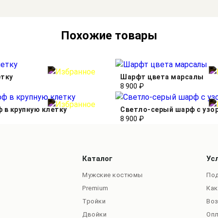
Похожие товары
етку
Шарфт цвета марсалы
8 900 ₽
 в крупную клетку
Светло-серый шарф с узо
8 900 ₽
Каталог
Ус
Мужские костюмы
Под
Premium
Как
Тройки
Во
Двойки
Оп