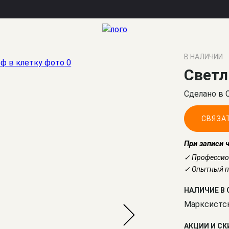
В НАЛИЧИИ
Светл
Сделано в 
СВЯЗА
При записи 
✓ Профессио
✓ Опытный по
НАЛИЧИЕ В 
Марксистс
АКЦИИ И С