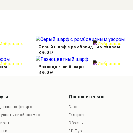
Серый шарф с ромбовидным узором
8 900 ₽
ром
Разноцветный шарф
8 900 ₽
луги
Дополнительно
гонка по фигуре
Блог
 узнать свой размер
Галерея
зврат
Образы
лата
3D Тур