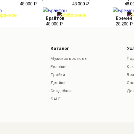
48 000 ₽
48 000 ₽
48 0
р
Брайтон
Бремен
48 000 ₽
28 200 ₽
Каталог
Ус
Мужские костюмы
Под
Premium
Как
Тройки
Во
Двойки
Оп
Свадебные
До
SALE