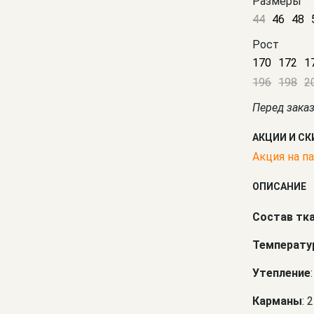
Размеры
44
46
48
Рост
170
172
1
196
198
2
Перед зака
АКЦИИ И С
Акция на па
ОПИСАНИЕ
Состав тк
Температу
Утепление
Карманы
: 