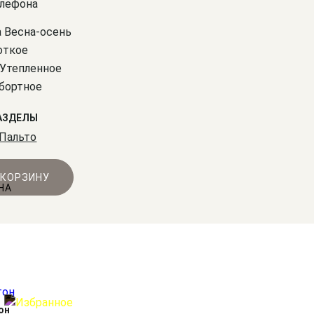
елефона
а Весна-осень
откое
 Утепленное
бортное
АЗДЕЛЫ
Пальто
 КОРЗИНУ
он