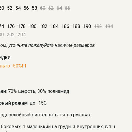
50
52
54
56
58
60
62
64
66
74
176
178
180
182
184
186
188
190
192
194
00
202
204
зом, уточните пожалуйста наличие размеров
КИДКИ
льто -50%!!!
ани
: 70% шерсть, 30% полиамид
рный режим
: до -15С
: однослойный синтепон, в т.ч. на рукавах
2 боковых, 1 маленький на груди, 3 внутренних, в т.ч.