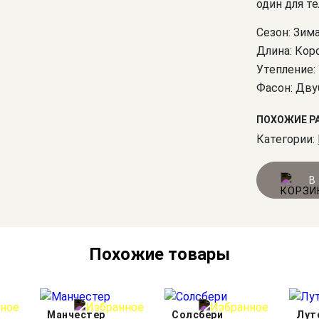
один для т
Сезон: Зим
Длина: Кор
Утепление:
Фасон: Дву
ПОХОЖИЕ Р
Категории:
В
Похожие товары
Манчестер
Солсбери
Лут