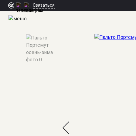
Связаться
Мужские костюмы
/
Пальто
/
Портсмут осень-зима