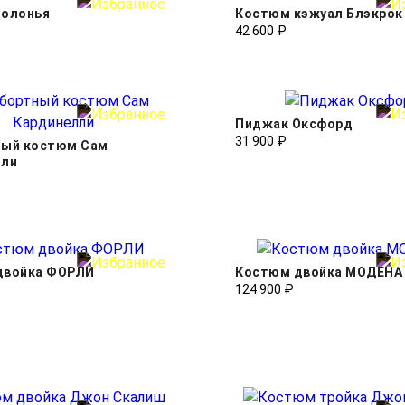
Болонья
Костюм кэжуал Блэкрок
42 600 ₽
Пиджак Оксфорд
31 900 ₽
ный костюм Сам
лли
двойка ФОРЛИ
Костюм двойка МОДЕНА
124 900 ₽