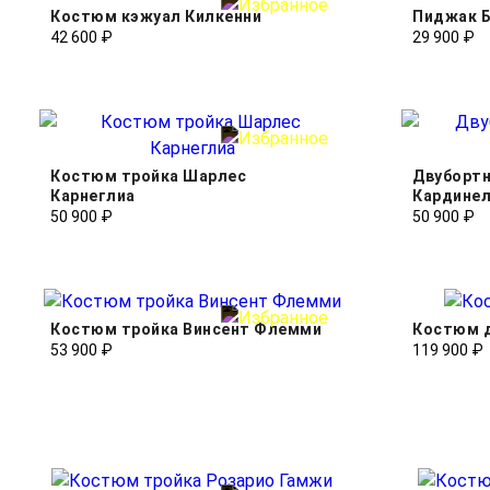
Костюм кэжуал Килкенни
Пиджак 
42 600 ₽
29 900 ₽
Костюм тройка Шарлес
Двуборт
Карнеглиа
Кардине
50 900 ₽
50 900 ₽
Костюм тройка Винсент Флемми
Костюм 
53 900 ₽
119 900 ₽