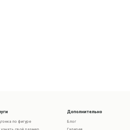
луги
Дополнительно
гонка по фигуре
Блог
 узнать свой размер
Галерея