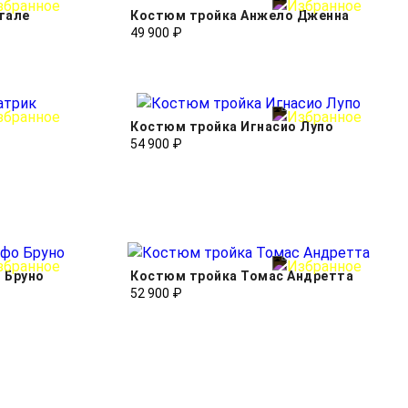
тале
Костюм тройка Анжело Дженна
49 900 ₽
Костюм тройка Игнасио Лупо
54 900 ₽
 Бруно
Костюм тройка Томас Андретта
52 900 ₽