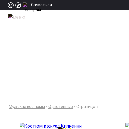
Связаться
Од
Мужские костюмы
/
Однотонные
/
Cтраница 7