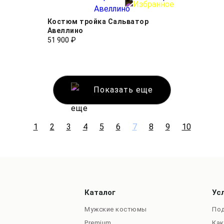
Костюм тройка Сальватор
Авеллино
51 900 ₽
Показать еще
1
2
3
4
5
6
7
8
9
10
Каталог
Ус
Мужские костюмы
Под
Premium
Как