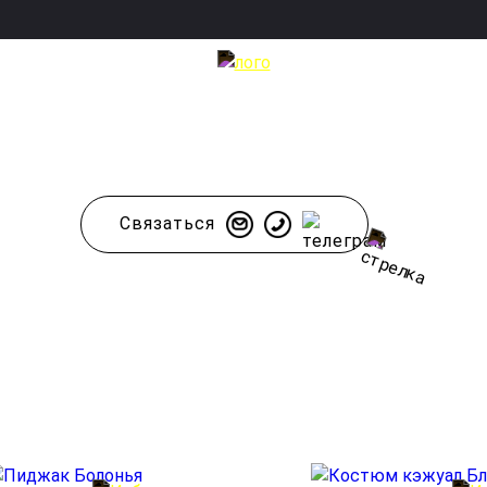
нотонные мужские кост
в Москве страница 7
Связаться
При записи через сайт вы получите:
✓ Профессиональный стилист создаст образ
✓ Опытный портной доведёт посадку до идеала