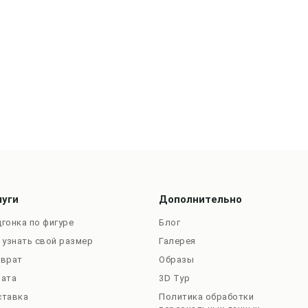
луги
Дополнительно
гонка по фигуре
Блог
 узнать свой размер
Галерея
зврат
Образы
лата
3D Тур
ставка
Политика обработки