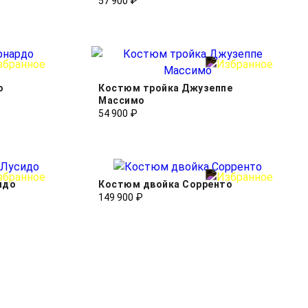
57 900 ₽
о
Костюм тройка Джузеппе
Массимо
54 900 ₽
идо
Костюм двойка Сорренто
149 900 ₽