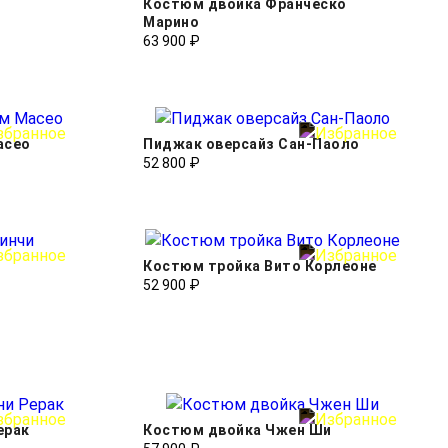
Костюм двойка Франческо
Марино
63 900 ₽
асео
Пиджак оверсайз Cан-Паоло
52 800 ₽
Костюм тройка Вито Корлеоне
52 900 ₽
ерак
Костюм двойка Чжен Ши