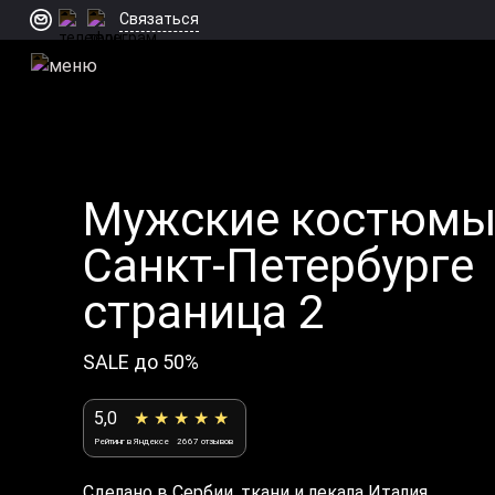
Связаться
Мужские костюмы
Санкт-Петербурге
страница 2
SALE до 50%
5,0
★ ★ ★ ★ ★
Рейтинг в Яндексе
2667 отзывов
Сделано в Сербии, ткани и лекала Италия