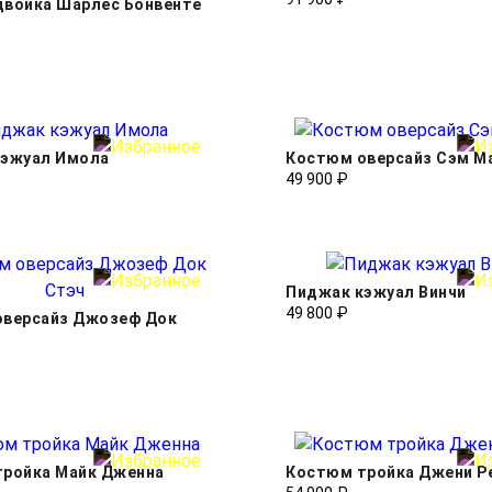
войка Шарлес Бонвенте
кэжуал Имола
Костюм оверсайз Сэм М
49 900 ₽
Пиджак кэжуал Винчи
49 800 ₽
оверсайз Джозеф Док
тройка Майк Дженна
Костюм тройка Джени Р