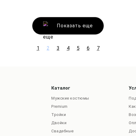
Показать еще
1
2
3
4
5
6
7
Каталог
Ус
Мужские костюмы
Под
Premium
Как
Тройки
Во
Двойки
Оп
Свадебные
До